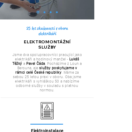
25 let zkušeností v oboru
elektrikáři
ELEKTROMONTÁŽNÍ
SLUŽBY
Jsme dva spolupracovníci pracující jako
elektrikáři a hodinový manžel -
Lukáš
Těžký
a
Pavel Čáda
. Pocházíme z Loun a
Berouna, ale
služby poskytujeme v
rámci celé České republiky
. Máme za
sebou 25 letou praxi v oboru. Oba jsme
elektrikáři s vyhláškou 50 a nabízíme
odborné služby v souladu s platnou
normou.
Elektroinstalace