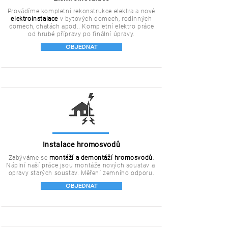
Provádíme kompletní rekonstrukce elektra a nové
elektroinstalace
v bytových domech, rodinných
domech, chatách apod.. Kompletní elektro práce
od hrubé přípravy po finální úpravy.
OBJEDNAT
Instalace hromosvodů
Zabýváme se
montáží a demontáží hromosvodů
.
Náplní naší práce jsou montáže nových soustav a
opravy
starých soustav. Měření zemního odporu.
OBJEDNAT