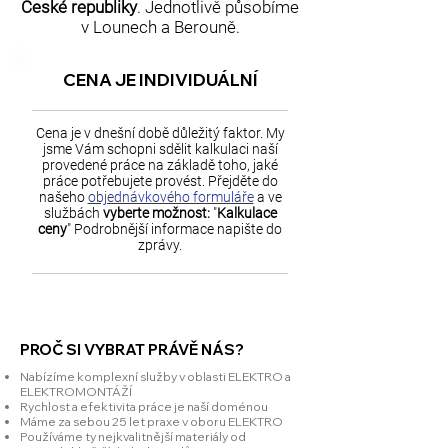
České republiky
. Jednotlivě působíme
v Lounech a Berouně.
CENA JE INDIVIDUÁLNÍ
Cena je v dnešní době důležitý faktor. My
jsme Vám schopni sdělit kalkulaci naší
provedené práce na základě toho, jaké
práce potřebujete provést. Přejděte do
našeho
objednávkového formuláře
a ve
službách
vyberte možnost:
"
Kalkulace
ceny
" Podrobnější informace napište do
zprávy.
PROČ SI VYBRAT PRÁVĚ NÁS?
Nabízíme komplexní služby v oblasti ELEKTRO a
ELEKTROMONTÁŽÍ
Rychlost a efektivita práce je naší doménou
Máme za sebou 25 let praxe v oboru ELEKTRO
Používáme ty nejkvalitnější materiály od