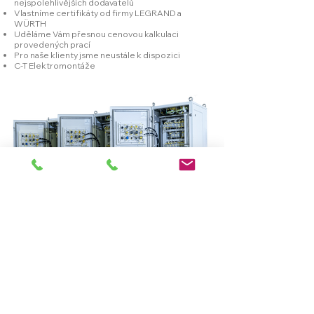
nejspolehlivějších dodavatelů
Vlastníme certifikáty od firmy LEGRAND a
WÜRTH
Uděláme Vám přesnou cenovou kalkulaci
provedených prací
Pro naše klienty jsme neustále k dispozici
C-T Elektromontáže
CT - Elektromontáže
Jsme elektromontážní firma o dvou
zaměstnancích. Pracujeme jako elektrikáři a
zároveň každý i jako hodinový manžel. Jsme