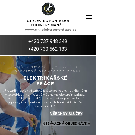
ČT ELEKTROMONTÁŽE A
HODINOVÝ MANŽEL
www.c-t-elektromontaze.cz
+420 737 948 349
+420 730 562 183
Naší doménou je kvalita a
precizně provedená práce
ELEKTRIKÁŘSKÉ
PRÁCE
„Provádíme elektrikářské práce všeho druhu. Nic nám
v této oblasti není cizí. Zvládneme
elektroinstalace,
instalaci hromosvodů, elektro revize, protipožární
ucpávky, domovní zvonky, podlahové vytápění VJ
system atd...
“
VŠECHNY SLUŽBY
NEZÁVAZNÁ OBJEDNÁVKA