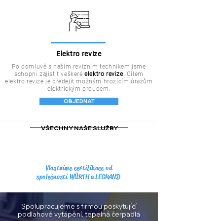
Elektro revize
Po domluvě s naším revizním technikem jsme
schopni zajistit veškeré
elektro revize
.
Cílem
elektro revize je předejít možným hrozícím úrazům
elektrickým proudem.
OBJEDNAT
VŠECHNY NAŠE SLUŽBY
Vlastníme certifikace od
společností
WÜRTH a LEGRAND
Spolupracujeme s firmou poskytující
podlahové vytápění, tepelná čerpadla