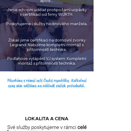
apod...
Jsme schopni udělat protipožární ucpávky
s certifikací od firmy WÜRTH.
Poskytujeme i služby hodinového manžela.
Získali jsme certifikaci na domovní zvonky
Legrand: Nabízíme kompletní montáž s
přítomností technika.
Podlahové vytápění VJ system: Kompletní
montáž s přítomností technika.
Působíme v rámci celé České republiky. Kalkulaci
ceny vám uděláme na základě vašich požadavků.
LOKALITA A CENA
Své služby poskytujeme v rámci
celé