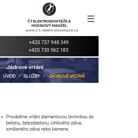
ČT ELEKTROMONTÁŽE A
HODINOVÝ MANŽEL
www.c-t-elektromontaze.cz
+420 737 948 349
+420 730 562 183
Jádrové vrtání
ÚVOD
/
SLUŽBY
/
JÁDROVÉ VRTÁNÍ
Provádíme vrtání diamantovou technikou do
betonu, železobetonu, cihlového zdiva,
smíšeného zdiva nebo kamene.