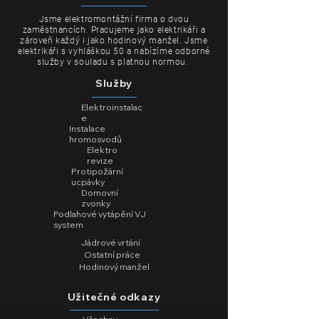
Jsme elektromontážní firma o dvou
zaměstnancích. Pracujeme jako elektrikáři a
zároveň každý i jako hodinový manžel. Jsme
elektrikáři s vyhláškou 50 a nabízíme odborné
služby v souladu s platnou normou.
Služby
Elektroinstalac
e
Instalace
hromosvodů
Elektro
revize
Protipožární
ucpávky
Domovní
zvonky
Podlahové vytápění VJ
system
Jádrové vrtání
Ostatní práce
Hodinový manžel
Užitečné odkazy