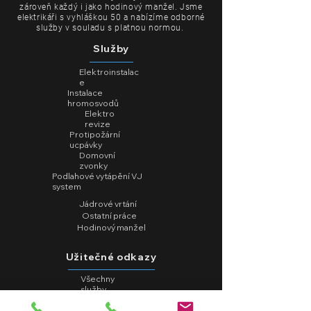
zároveň každý i jako hodinový manžel. Jsme
elektrikáři s vyhláškou 50 a nabízíme odborné
služby v souladu s platnou normou.
Služby
Elektroinstalac
e
Instalace
hromosvodů
Elektro
revize
Protipožární
ucpávky
Domovní
zvonky
Podlahové vytápění VJ
system
Jádrové vrtání
Ostatní práce
Hodinový manžel
Užitečné odkazy
Všechny
služby
Certifikac
e