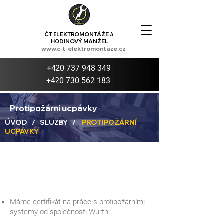
ČT ELEKTROMONTÁŽE A
HODINOVÝ MANŽEL
www.c-t-elektromontaze.cz
+420 737 948 349
+420 730 562 183
Protipožární ucpávky
ÚVOD
/
SLUŽBY
/
PROTIPOŽÁRNÍ
UCPÁVKY
Máme certifikát na práce s protipožárními
systémy od společnosti Würth.