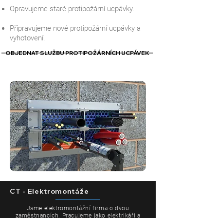
Opravujeme staré protipožární ucpávky.
Připravujeme nové protipožární ucpávky a
vyhotovení.
OBJEDNAT SLUŽBU PROTIPOŽÁRNÍCH UCPÁVEK
CT - Elektromontáže
Jsme elektromontážní firma o dvou
zaměstnancích. Pracujeme jako elektrikáři a