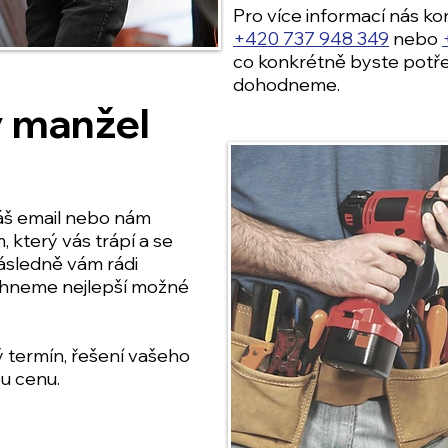
Pro více informací nás kon
+420 737 948 349
nebo
co konkrétně byste potřeb
dohodneme.
 manžel
áš email nebo nám
 který vás trápí a se
ásledně vám rádi
rhneme nejlepší možné
ý termín, řešení vašeho
u cenu.