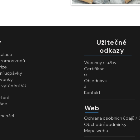
y
Užitečné
odkazy
talace
 hromosvodů
Všechny služby
vize
Certifikac
rní ucpávky
e
zvonky
Objednávk
 vytápění VJ
a
Kontakt
tání
ráce
Web
manžel
Ochrana osobních údajů /
Obchodní podmínky
Mapa webu