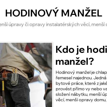
HODINOVÝ MANŽEL
nší úpravy či opravy instalatérských věcí, menš
Kdo je hod
manžel?
Hodinový manžel je chlapí
řemesel najednou. Jedná
bytové práce, které z ja
provést přímo vy nebo va
složení nábytku, menší úp
věcí, menší opravy domu,