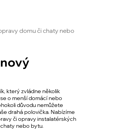
í opravy domu či chaty nebo
inový
k, který zvládne několik
 se o menší domácí nebo
kéhokoli důvodu nemůžete
še drahá polovička. Nabízíme
ravy či opravy instalatérských
 chaty nebo bytu.