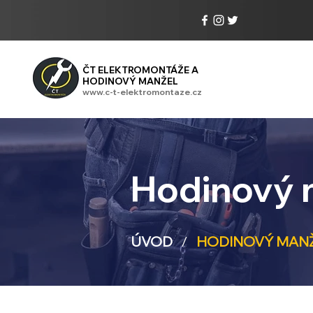
ČT ELEKTROMONTÁŽE A
HODINOVÝ MANŽEL
www.c-t-elektromontaze.cz
Hodinový 
ÚVOD
/
HODINOVÝ MAN