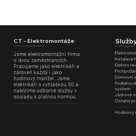
CT - Elektromontáže
Služb
Elektroins
Jsme elektromontážní firma
Instalace
o dvou zaměstnancích.
Elektro re
Pracujeme jako elektrikáři a
Protipožá
zároveň každý i jako
Domovní 
hodinový manžel. Jsme
Podlahové
elektrikáři s vyhláškou 50 a
system
nabízíme odborné služby v
Jádrové vr
souladu s platnou normou.
Ostatní p
Hodinový 