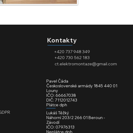
Kontakty
+420 737 948 349
+420 730 562 183
ct.elektromontaze@gmail.com
Pavel Čáda
Československé armády 1845 440 01
Louny
IČO: 66667038
DIČ: 7112012743
Plátce dph
 GDPR
Lukáš Těžký
Náhorní 203/2 266 01 Beroun -
Závodí
IČO: 07976313
Neplátce dph